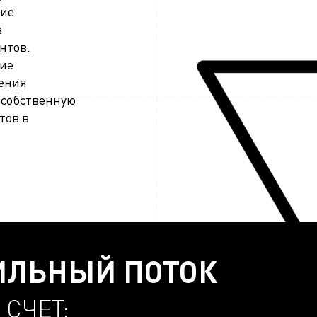
кие
в
нтов.
ние
жения
 собственную
тов в
ИЛЬНЫЙ ПОТОК
СЧЕТ: