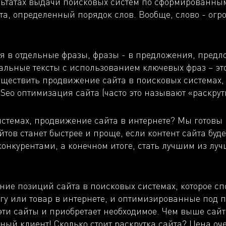
ьтатах выдачи поисковых систем по сформированным
та, определенный порядок слов. Вообще, слово - огр
 в отдельные фразы, фразы - в предложения, предложе
льные тексты с использованием ключевых фраз – это
ществить продвижение сайта в поисковых системах, 
Seo оптимизация сайта (часто это называют «раскрутк
стемах, продвижение сайта в интернете? Мы готовы
айтов станет быстрее и проще, если контент сайта буд
онкурентами, а конечном итоге, стать лучшим из лу
шение позиций сайта в поисковых системах, которое 
слугу или товар в интернете, и оптимизированные по
 эти сайты и приобретает необходимое. Чем выше сай
ный клиент! Сколько стоит раскрутка сайта? Цена оч