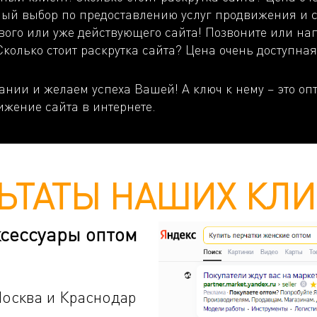
мный выбор по предоставлению услуг продвижения и 
вого или уже действующего сайта! Позвоните или н
колько стоит раскрутка сайта? Цена очень доступная
нии и желаем успеха Вашей! А ключ к нему – это о
ижение сайта в интернете.
ЬТАТЫ НАШИХ КЛ
ксессуары оптом
осква и Краснодар