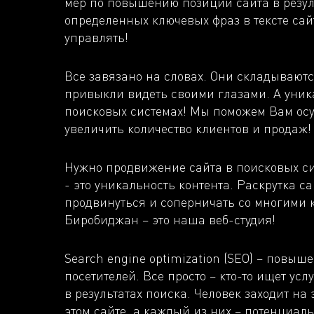
мер по повышению позиций сайта в резул
определенных ключевых фраз в тексте сай
управлять!
Все завязано на словах. Они складываются
привыкли видеть своими глазами. А уника
поисковых системах! Мы поможем Вам осу
увеличить количество клиентов и продаж! 
Нужно продвижение сайта в поисковых си
- это уникальность контента. Раскрутка с
продвинуться и соперничать со многими к
Биробиджан – это наша веб-студия!
Search engine optimization (SEO) – повы
посетителей. Все просто – кто-то ищет у
в результатах поиска. Человек заходит на
этом сайте, а каждый из них – потенциаль