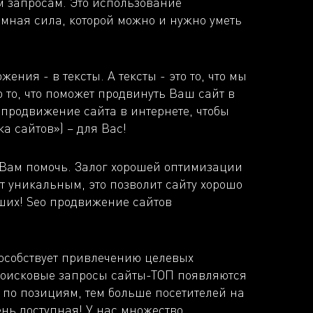
 запросам. Это использование
омная сила, которой можно и нужно уметь
ния - в тексты. А тексты - это то, что мы
 то, что поможет продвинуть Ваш сайт в
продвижение сайта в интернете, чтобы
а сайтов») – для Вас!
 Вам помочь. Залог хорошей оптимизации
ет уникальным, это позволит сайту хорошо
чших! Seo продвижение сайтов
способствует привлечению целевых
д поисковые запросы сайты-ТОП появляются
т по позициям, тем больше посетителей на
ень доступная! У нас множество