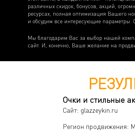
различных скидок, бонусов, акций, огро
ресурсах, полная оптимизация Вашего но
и обсудим все интересующие параметры. С
Мы благодарим Вас за выбор нашей компа
сайт. И, конечно, Ваше желание на продв
РЕЗУЛ
Очки и стильные а
Сайт:
glazzeykin.ru
Регион продвижения: М